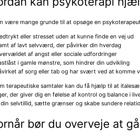
rdan kan psykoterapi hjæl
n være mange grunde til at opsøge en psykoterapeut.
edtrykt eller stresset uden at kunne finde en vej ud
amt af lavt selvværd, der påvirker din hverdag
vervældet af angst eller sociale udfordringer
astlåst i gamle mønstre, som hindrer din udvikling
åvirket af sorg eller tab og har svært ved at komme v
 terapeutiske samtaler kan du få hjælp til at italesæ
ger, der giver dig en følelse af kontrol og balance i l
 din selvtillid, sætte grænser og skabe sundere relati
rnår bør du overveje at gå 