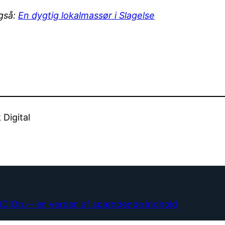
gså:
En dygtig lokalmassør i Slagelse
 Digital
DIOru – en verden af spændende indhold