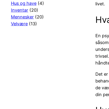
Hus og have
(4)
livet.
Inventar
(20)
Hva
Mennesker
(20)
Velvære
(13)
En psy
såsom 
unders
trivse
håndte
Det er
behand
de vær
din pe