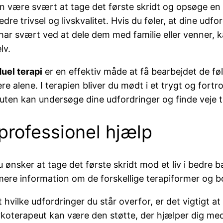
n være svært at tage det første skridt og opsøge en t
dre trivsel og livskvalitet. Hvis du føler, at dine udf
har svært ved at dele dem med familie eller venner, k
lv.
duel terapi
er en effektiv måde at få bearbejdet de fø
re alene. I terapien bliver du mødt i et trygt og for
uten kan undersøge dine udfordringer og finde veje til 
professionel hjælp
u ønsker at tage det første skridt mod et liv i bedre 
mere information om de forskellige terapiformer og b
 hvilke udfordringer du står overfor, er det vigtigt at
koterapeut kan være den støtte, der hjælper dig med