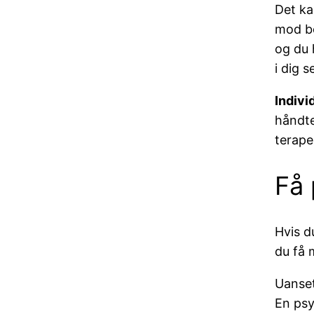
Det ka
mod be
og du 
i dig se
Indivi
håndte
terape
Få 
Hvis d
du få 
Uanset
En psy