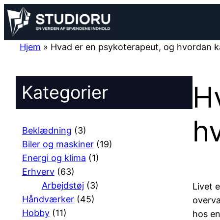
Spring
til
indhold
Hjem
»
Hvad er en psykoterapeut, og hvordan k
H
Kategorier
h
Beklædning
(3)
Biler og maskiner
(19)
Energi og klima
(1)
Erhverv
(63)
Arbejdstøj
(3)
Livet 
Håndværker
(45)
overvæ
Hobby
(11)
hos en