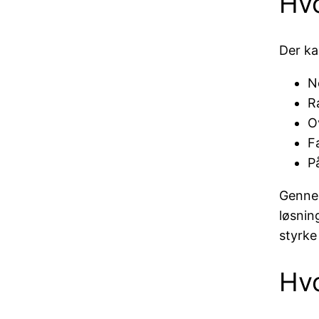
Hvo
Der ka
N
R
O
F
P
Gennem
løsnin
styrke
Hvo