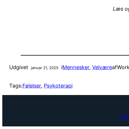
Læs o
Udgivet
i
Mennesker
, 
Velvære
af
Work
januar 21, 2025
Tags:
Følelser
, 
Psykoterapi
STU