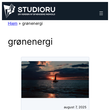
Spring
til
indhold
Hjem
»
grønenergi
grønenergi
august 7, 2025