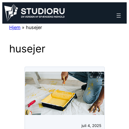
Spring
til
indhold
Hjem
»
husejer
husejer
juli 4, 2025