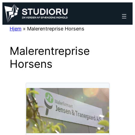
Spring
til
indhold
Hjem
»
Malerentreprise Horsens
Malerentreprise
Horsens