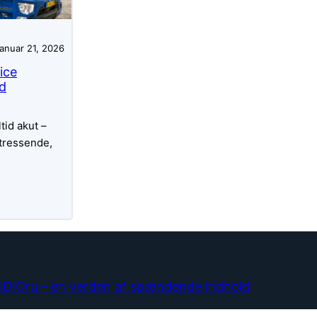
januar 21, 2026
ice
d
ltid akut –
stressende,
DIOru – en verden af spændende indhold