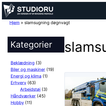
Spring
til
indhold
Hjem
»
slamsugning døgnvagt
slams
Kategorier
Beklædning
(3)
Biler og maskiner
(19)
Energi og klima
(1)
Erhverv
(63)
Arbejdstøj
(3)
Håndværker
(45)
Hobby
(11)