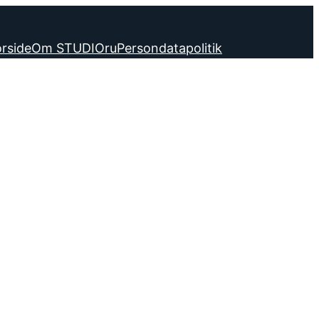
rside
Om STUDIOru
Persondatapolitik