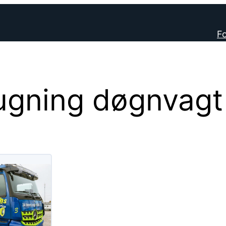
Fo
ugning døgnvagt