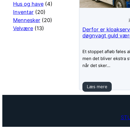
Hus og have
(4)
Inventar
(20)
Mennesker
(20)
Velvære
(13)
Derfor er kloakserv
døgnvagt guld vær
Et stoppet afløb føles a
men det bliver ekstra 
når det sker…
Læs mere
STU