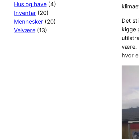
Hus og have
(4)
klimae
Inventar
(20)
Det st
Mennesker
(20)
kigge 
Velvære
(13)
utilst
være. 
hvor e