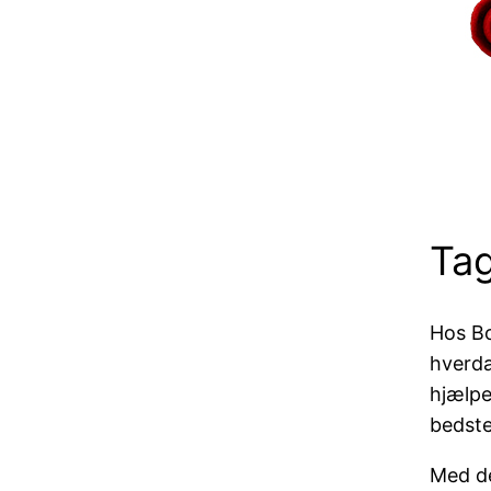
Tag
Hos Bo
hverda
hjælpe
bedste
Med de