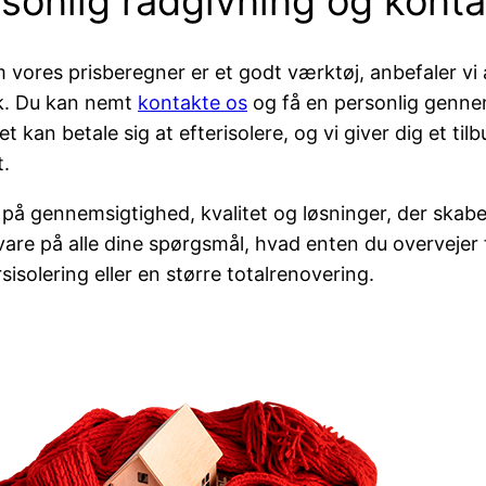
sonlig rådgivning og konta
 vores prisberegner er et godt værktøj, anbefaler vi a
k. Du kan nemt
kontakte os
og få en personlig genne
et kan betale sig at efterisolere, og vi giver dig et ti
.
r på gennemsigtighed, kvalitet og løsninger, der skaber
 svare på alle dine spørgsmål, hvad enten du overvejer
sisolering eller en større totalrenovering.