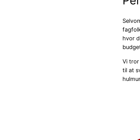
Per
Selvom
fagfol
hvor d
budget
Vi tro
til at
hulmur