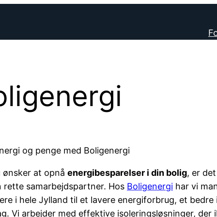
Fo
ligenergi
nergi og penge med Boligenergi
 ønsker at opnå
energibesparelser i din bolig
, er de
 rette samarbejdspartner. Hos
Boligenergi
har vi man
jere i hele Jylland til et lavere energiforbrug, et bed
g. Vi arbejder med effektive isoleringsløsninger, de