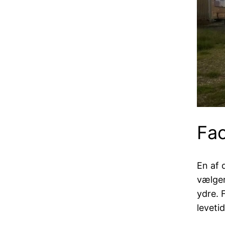
Fac
En af 
vælger
ydre. 
leveti