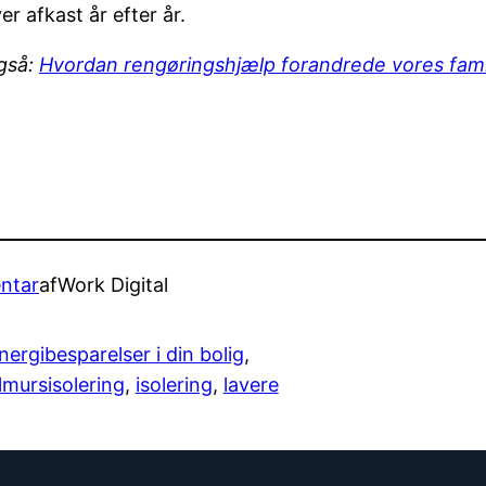
er afkast år efter år.
gså:
Hvordan rengøringshjælp forandrede vores fami
entar
af
Work Digital
nergibesparelser i din bolig
, 
lmursisolering
, 
isolering
, 
lavere