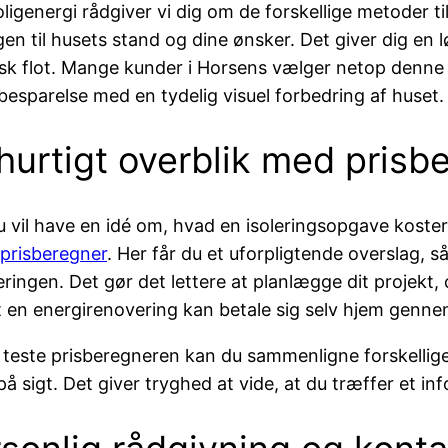
ligenergi rådgiver vi dig om de forskellige metoder til 
gen til husets stand og dine ønsker. Det giver dig en 
sk flot. Mange kunder i Horsens vælger netop denne 
besparelse med en tydelig visuel forbedring af huset.
hurtigt overblik med prisb
u vil have en idé om, hvad en isoleringsopgave koste
prisberegner
. Her får du et uforpligtende overslag, så
eringen. Det gør det lettere at planlægge dit projekt
t en energirenovering kan betale sig selv hjem genn
 teste prisberegneren kan du sammenligne forskellig
på sigt. Det giver tryghed at vide, at du træffer et inf