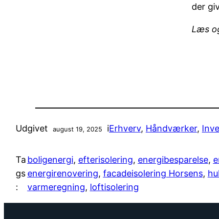
der giv
Læs o
Udgivet
i
Erhverv
, 
Håndværker
, 
Inv
august 19, 2025
Ta
boligenergi
, 
efterisolering
, 
energibesparelse
, 
e
gs
energirenovering
, 
facadeisolering Horsens
, 
hu
:
varmeregning
, 
loftisolering