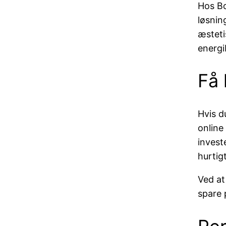
Hos Bo
løsnin
æsteti
energi
Få 
Hvis d
online
invest
hurtig
Ved at
spare 