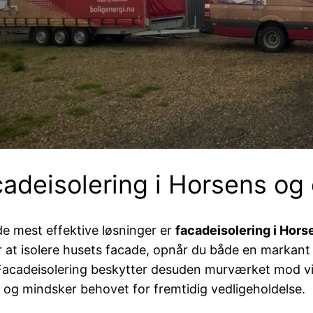
adeisolering i Horsens o
de mest effektive løsninger er
facadeisolering i Hors
 at isolere husets facade, opnår du både en markant 
Facadeisolering beskytter desuden murværket mod vin
d og mindsker behovet for fremtidig vedligeholdelse.