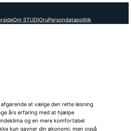
rside
Om STUDIOru
Persondatapolitik
t afgørende at vælge den rette løsning
ge års erfaring med at hjælpe
re indeklima og en mere komfortabel
r ikke kun gavner din økonomi, men også