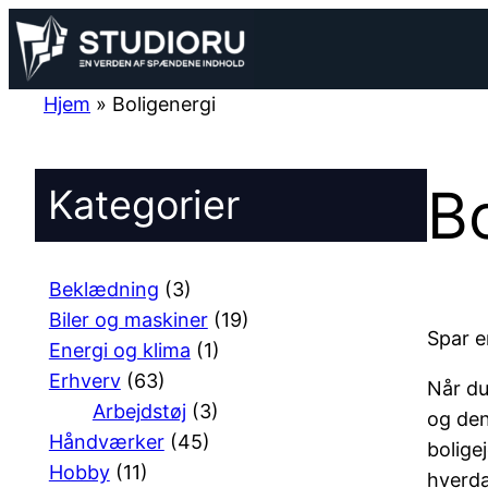
Spring
til
indhold
Hjem
»
Boligenergi
Bo
Kategorier
Beklædning
(3)
Biler og maskiner
(19)
Spar e
Energi og klima
(1)
Erhverv
(63)
Når du
Arbejdstøj
(3)
og den
Håndværker
(45)
bolige
Hobby
(11)
hverda